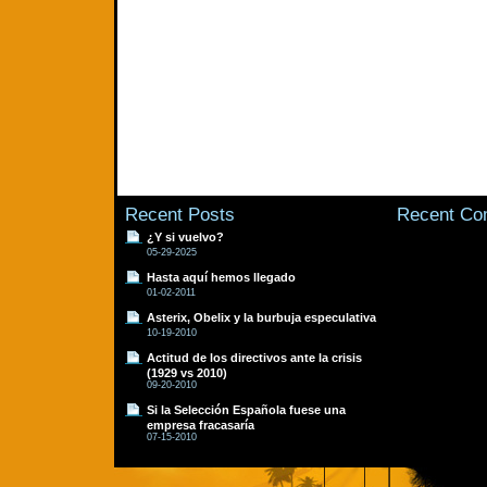
Recent Posts
Recent C
¿Y si vuelvo?
05-29-2025
Hasta aquí hemos llegado
01-02-2011
Asterix, Obelix y la burbuja especulativa
10-19-2010
Actitud de los directivos ante la crisis
(1929 vs 2010)
09-20-2010
Si la Selección Española fuese una
empresa fracasaría
07-15-2010