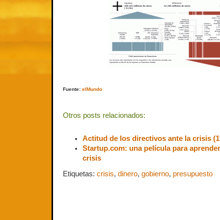
Fuente:
elMundo
Otros posts relacionados:
Actitud de los directivos ante la crisis (
Startup.com: una película para aprende
crisis
Etiquetas:
crisis
,
dinero
,
gobierno
,
presupuesto