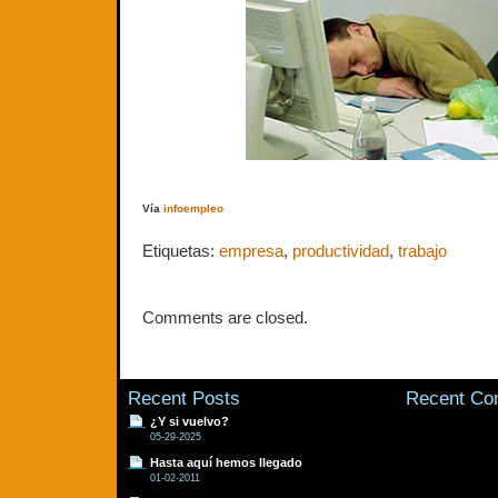
Vía
infoempleo
Etiquetas:
empresa
,
productividad
,
trabajo
Comments are closed.
Recent Posts
Recent C
¿Y si vuelvo?
05-29-2025
Hasta aquí hemos llegado
01-02-2011