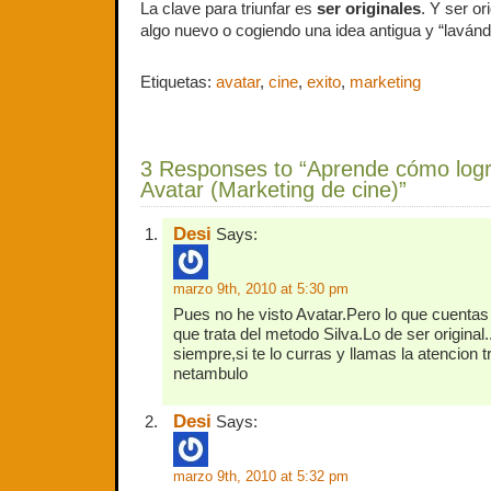
La clave para triunfar es
ser originales
. Y ser o
algo nuevo o cogiendo una idea antigua y “lavándo
Etiquetas:
avatar
,
cine
,
exito
,
marketing
3 Responses to “Aprende cómo logra
Avatar (Marketing de cine)”
Desi
Says:
marzo 9th, 2010 at 5:30 pm
Pues no he visto Avatar.Pero lo que cuentas
que trata del metodo Silva.Lo de ser original
siempre,si te lo curras y llamas la atencion t
netambulo
Desi
Says:
marzo 9th, 2010 at 5:32 pm