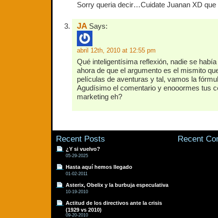
Sorry queria decir…Cuidate Juanan XD que c
JA
Says:
abril 12th, 2010 at 12:55 pm
Qué inteligentísima reflexión, nadie se habí
ahora de que el argumento es el mismito que
películas de aventuras y tal, vamos la fórmula
Agudísimo el comentario y enooormes tus c
marketing eh?
Recent Posts
Recent C
¿Y si vuelvo?
05-29-2025
Hasta aquí hemos llegado
01-02-2011
Asterix, Obelix y la burbuja especulativa
10-19-2010
Actitud de los directivos ante la crisis
(1929 vs 2010)
09-20-2010